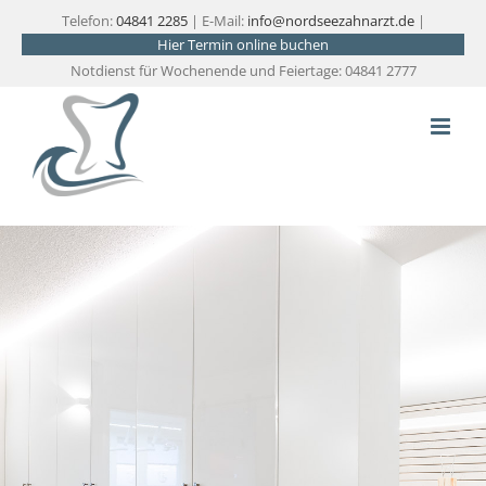
Zum
Telefon:
04841 2285
| E-Mail:
info@nordseezahnarzt.de
|
Hier Termin online buchen
Inhalt
Notdienst für Wochenende und Feiertage: 04841 2777
springen